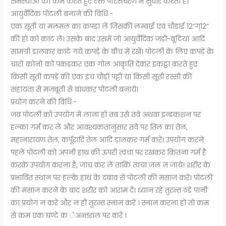
समस्याओं को कम करते हुए रक्त परिसंचरण में सुधार करता है।
आयुर्वेदिक पोटली बनाने की विधिः-
एक सूती या मलमल का कपड़ा लें जिसकी लम्बाई एवं चौड़ाई 12”ग्12“
की हो को काट लें। उसके बाद उसमें जो आयुर्वेदिक जड़ी-बूटियां आदि
सामग्री डालकर काटे गये कपड़े के बीच में रखें। पोटली के लिए कपड़ें के
चारों कोनों को पकड़कर एक गोल आकृति देकर इकट्ठा करते हुए
किसी सूती कपड़े की एक इंच चौड़ी पट्टी या किसी सूती रस्सी की
सहायता से मजबूती से बांधकर पोटली बनायें।
प्रयोग करने की विधिः-
जब पोटली को उपयोग में लाना हो तब उसे तवे अथवा इन्डकशन पर
हल्का गर्म कर लें और आवश्यकतानुसार तवे पर तिल का तेल,
महानारायण तेल, कर्पूरादि तेल आदि डालकर गर्म करें। उपयोग करने
पहले पोटली को अपनी हाथ की ऊपरी त्वचा पर रखकर कितना गर्म है
करके उपयोग करना है, जांच कर लें ताकि त्वचा जल न जाये। शरीर के
प्रभावित स्थान पर हल्के हाथ के दबाव से पोटली की मसाज करें। पोटली
की मसाज करने के बाद शरीर को आराम दें। ध्यान रहे तुरन्त ठंडे पानी
का प्रयोग न करें और न ही तुरन्त स्नान करें । स्नान करना हो तो कम
से कम एक घण्टे क ेअन्तराल पर करें ।